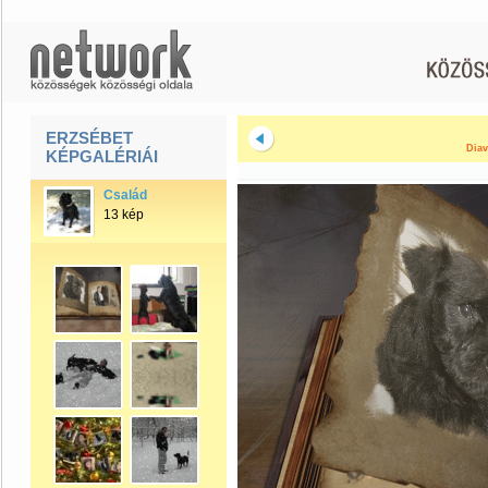
ERZSÉBET
Diav
KÉPGALÉRIÁI
Család
13 kép