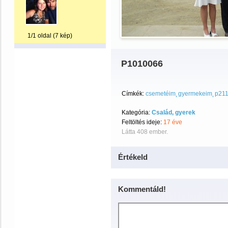
1/1 oldal (7 kép)
P1010066
Címkék:
csemetéim
gyermekeim
p21
Kategória:
Család, gyerek
Feltöltés ideje:
17 éve
Látta 408 ember.
Értékeld
Kommentáld!