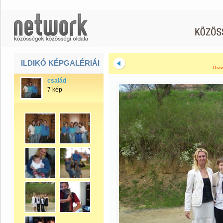
ILDIKÓ KÉPGALÉRIÁI
Diav
család
7 kép