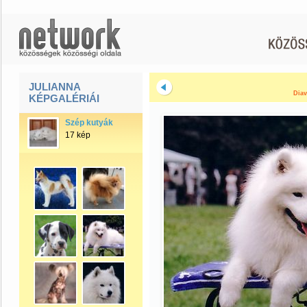
JULIANNA
Diav
KÉPGALÉRIÁI
Szép kutyák
17 kép