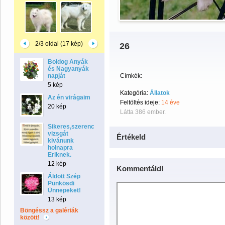
2/3 oldal (17 kép)
26
Boldog Anyák
és Nagyanyák
napját
Címkék:
5 kép
Kategória:
Állatok
Az én virágaim
Feltöltés ideje:
14 éve
20 kép
Látta 386 ember.
Sikeres,szerencsés
vizsgát
Értékeld
kivánunk
holnapra
Eriknek.
12 kép
Kommentáld!
Áldott Szép
Pünkösdi
Ünnepeket!
13 kép
Böngéssz a galériák
között!