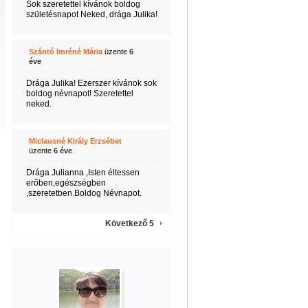
Sok szeretettel kívánok boldog
születésnapot Neked, drága Julika!
Szántó Imréné Mária
üzente
6
éve
Drága Julika! Ezerszer kívánok sok
boldog névnapot! Szeretettel
neked.
Miclausné Király Erzsébet
üzente
6 éve
Drága Julianna ,Isten éltessen
erőben,egészségben
,szeretetben.Boldog Névnapot.
Következő 5