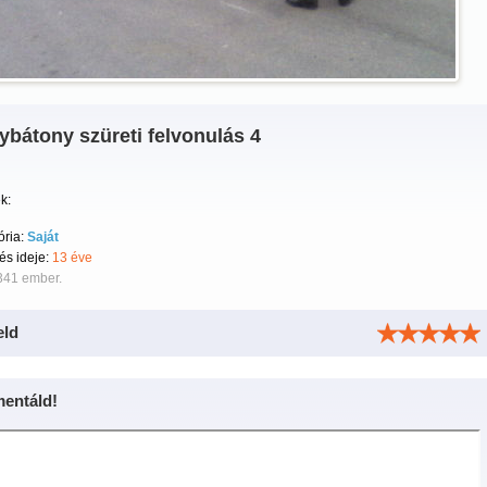
bátony szüreti felvonulás 4
k:
ória:
Saját
tés ideje:
13 éve
341 ember.
eld
entáld!