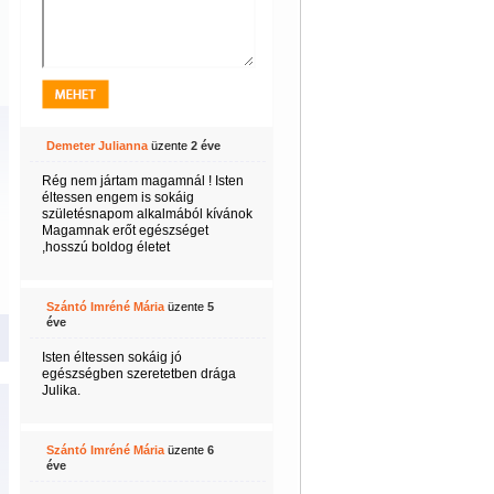
Demeter Julianna
üzente
2 éve
Rég nem jártam magamnál ! Isten
éltessen engem is sokáig
születésnapom alkalmából kívánok
Magamnak erőt egészséget
,hosszú boldog életet
Szántó Imréné Mária
üzente
5
éve
Isten éltessen sokáig jó
egészségben szeretetben drága
Julika.
Szántó Imréné Mária
üzente
6
éve