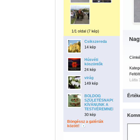
1/1 oldal (7 kép)
Nagy
Csikszereda
14 kép
Címké
Húsvéti
köszöntők
Kateg
24 kép
Feltöl
virág
Látta 
149 kép
Érték
BOLDOG
SZÜLETÉSNAPOT
KÍVÁNUNK A
TESTVÉREMNEK!
30 kép
Komm
Böngéssz a galériák
között!