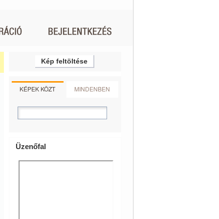
Kép feltöltése
KÉPEK KÖZT
MINDENBEN
Üzenőfal