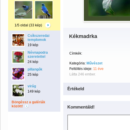
1/5 oldal (33 kép)
Kékmadrka
Csíkszeredai
templomok
19 kép
Névnapodra
Címkék:
szeretettel
24 kép
Kategória:
Művészet
Feltöltés ideje:
11 éve
pillangók
Látta 246 ember.
25 kép
virág
Értékeld
149 kép
Böngéssz a galériák
között!
Kommentáld!