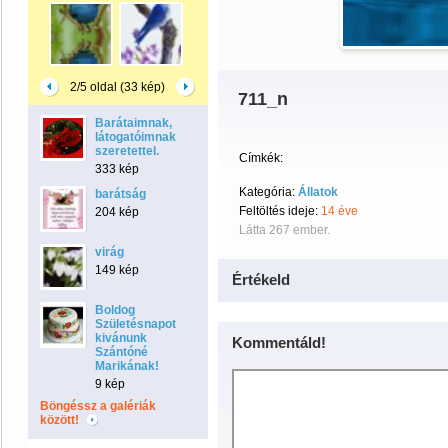
2/5 oldal (33 kép)
711_n
Barátaimnak,
látogatóimnak
szeretettel.
Címkék:
333 kép
Kategória:
Állatok
barátság
Feltöltés ideje:
14 éve
204 kép
Látta 267 ember.
virág
149 kép
Értékeld
Boldog
Születésnapot
kivánunk
Kommentáld!
Szántóné
Marikának!
9 kép
Böngéssz a galériák
között!