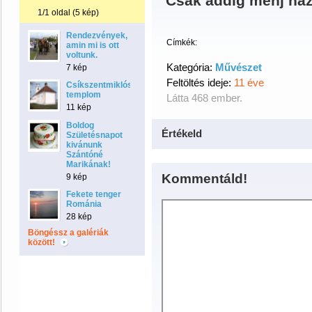
Csak addig menj haz
1/1 oldal (5 kép)
Rendezvények,
Címkék:
amin mi is ott
voltunk.
Kategória:
Művészet
7 kép
Feltöltés ideje:
11 éve
Csíkszentmiklósi
templom
Látta 468 ember.
11 kép
Boldog
Értékeld
Születésnapot
kivánunk
Szántóné
Marikának!
Kommentáld!
9 kép
Fekete tenger
Románia
28 kép
Böngéssz a galériák
között!