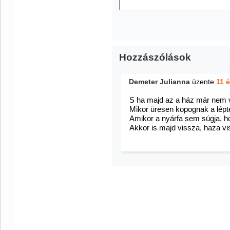
Hozzászólások
Demeter Julianna
üzente
11 
S ha majd az a ház már nem v
Mikor üresen kopognak a lépt
Amikor a nyárfa sem súgja, h
Akkor is majd vissza, haza vi