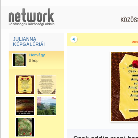
JULIANNA
Diav
KÉPGALÉRIÁI
Honvágy.
5 kép