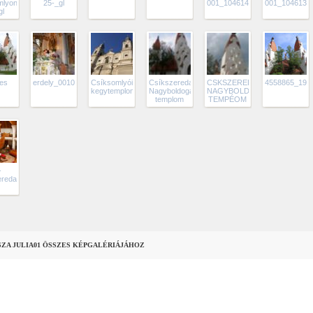
mlyon-
25-_gl
001_1046143_6443
001_1046139
gl
es
erdely_00109
Csíksomlyói
Csíkszeredai
CSKSZEREDAI
4558865_19b
kegytemplom
Nagyboldogasszony
NAGYBOLDOGASSZOBY
templom
TEMPÉOM
-
ereda
SZA JULIA01 ÖSSZES KÉPGALÉRIÁJÁHOZ