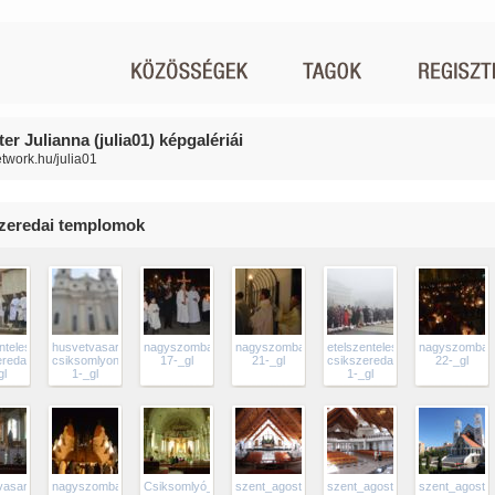
r Julianna (julia01) képgalériái
etwork.hu/julia01
zeredai templomok
nteles-
husvetvasarnap-
nagyszombat-
nagyszombat-
etelszenteles-
nagyszombat
eredaban-
csiksomlyon-
17-_gl
21-_gl
csikszeredaban-
22-_gl
gl
1-_gl
1-_gl
vasarnap-
nagyszombat-
Csiksomlyó_kegytemplom
szent_agoston_templom_csikszereda_belul_10
szent_agoston_templom_csiksz
szent_agosto