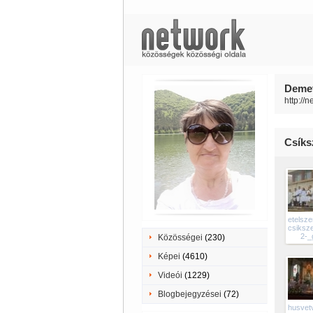
Demete
http://n
Csíks
etelsze
csiksz
2-_
Közösségei
(230)
Képei
(4610)
Videói
(1229)
Blogbejegyzései
(72)
husvet