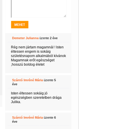
_2256
6769d457b18ddba49a4602a41e92a_m
Demeter Julianna
üzente
2 éve
Rég nem jártam magamnál ! Isten
éltessen engem is sokáig
születésnapom alkalmából kívánok
Magamnak erőt egészséget
,hosszú boldog életet
Szántó Imréné Mária
üzente
5
éve
Isten éltessen sokáig jó
egészségben szeretetben drága
Julika.
Szántó Imréné Mária
üzente
6
éve