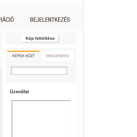
Kép feltöltése
KÉPEK KÖZT
MINDENBEN
Üzenőfal
-
46141_9877
ereda_belul-
n_templom_csikszereda-