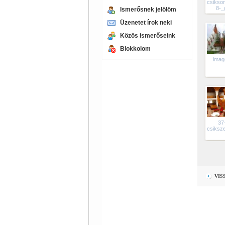
csikso
8-_
Ismerősnek jelölöm
Üzenetet írok neki
Közös ismerőseink
Blokkolom
imag
37
csiksz
VIS