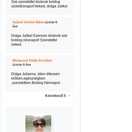
Sok szeretettel kívánok boldog
születésnapot Neked, drága Julika!
Szántó Imréné Mária
üzente
6
éve
Drága Julika! Ezerszer kívánok sok
boldog névnapot! Szeretettel
neked.
Miclausné Király Erzsébet
üzente
6 éve
Drága Julianna ,Isten éltessen
erőben,egészségben
,szeretetben.Boldog Névnapot.
Következő 5