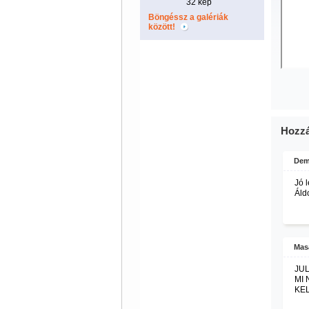
32 kép
Böngéssz a galériák
között!
Hozzá
Dem
Jó 
Áldo
Mas
JUL
MI 
KEL