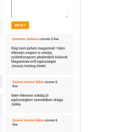
Demeter Julianna
üzente
2 éve
Rég nem jártam magamnál ! Isten
éltessen engem is sokáig
születésnapom alkalmából kívánok
Magamnak erőt egészséget
,hosszú boldog életet
Szántó Imréné Mária
üzente
5
éve
Isten éltessen sokáig jó
egészségben szeretetben drága
Julika.
Szántó Imréné Mária
üzente
6
éve