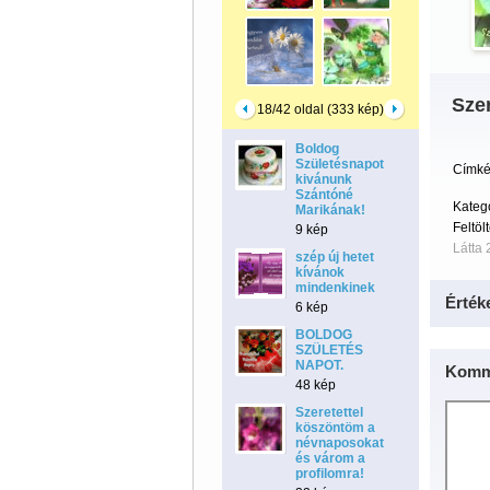
Szer
18/42 oldal (333 kép)
Boldog
Születésnapot
Címké
kivánunk
Szántóné
Kateg
Marikának!
Feltöl
9 kép
Látta 
szép új hetet
kívánok
mindenkinek
Érték
6 kép
BOLDOG
SZÜLETÉS
NAPOT.
Komm
48 kép
Szeretettel
köszöntöm a
névnaposokat
és várom a
profilomra!