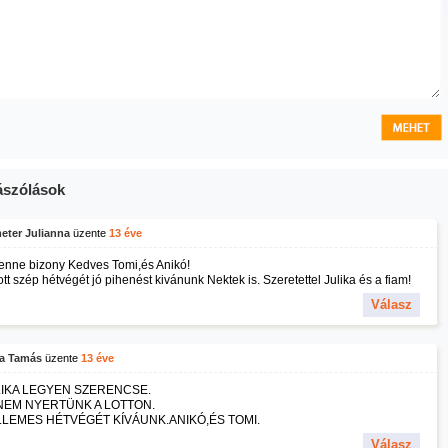
szólások
eter Julianna
üzente
13 éve
lenne bizony Kedves Tomi,és Anikó!
tt szép hétvégét jó pihenést kivánunk Nektek is. Szeretettel Julika és a fiam!
Válasz
a Tamás
üzente
13 éve
IKA LEGYEN SZERENCSE.
NEM NYERTÜNK A LOTTON.
LEMES HÉTVÉGÉT KÍVÁUNK.ANIKÓ,ÉS TOMI.
Válasz