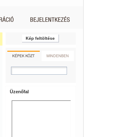
Kép feltöltése
KÉPEK KÖZT
MINDENBEN
Üzenőfal