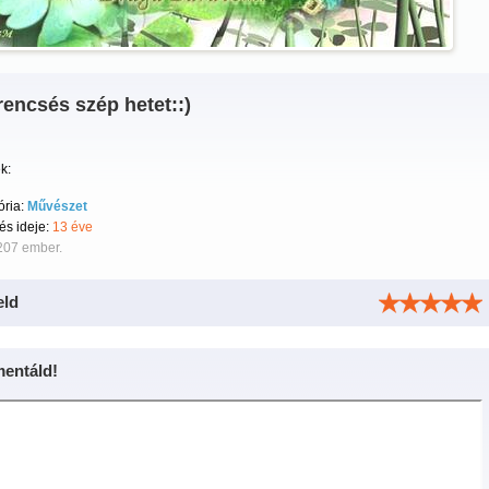
encsés szép hetet::)
k:
ória:
Művészet
tés ideje:
13 éve
207 ember.
eld
entáld!