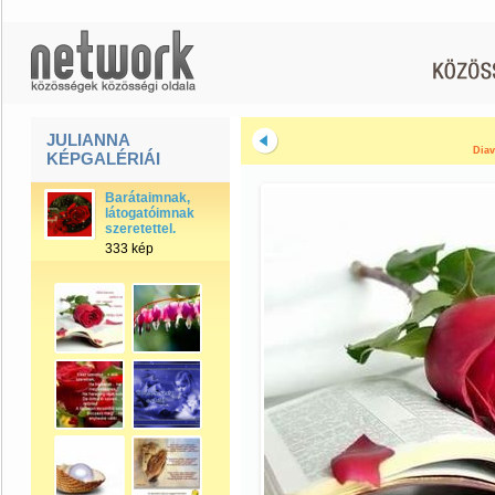
JULIANNA
Diav
KÉPGALÉRIÁI
Barátaimnak,
látogatóimnak
szeretettel.
333 kép