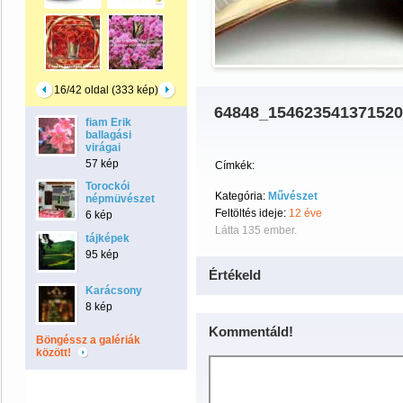
16/42 oldal (333 kép)
64848_15462354137152
fiam Erik
ballagási
virágai
57 kép
Címkék:
Torockói
Kategória:
Művészet
népmüvészet
Feltöltés ideje:
12 éve
6 kép
Látta 135 ember.
tájképek
95 kép
Értékeld
Karácsony
8 kép
Kommentáld!
Böngéssz a galériák
között!