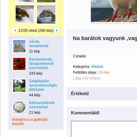
12/35 oldal (280 kép)
Na barátok vagyunk ,va
várak,
templomok
11 kép
Címkék:
Barátaimnak,
látogatóimnak
Kategória:
Állatok
szeretettel.
Feltöltés ideje:
13 éve
333 kép
Látta 192 ember.
Salgótarján
nevezetességei,
látképek
Értékeld
44 kép
édesanyáknak
szeretettel
Kommentáld!
21 kép
Böngéssz a galériák
között!