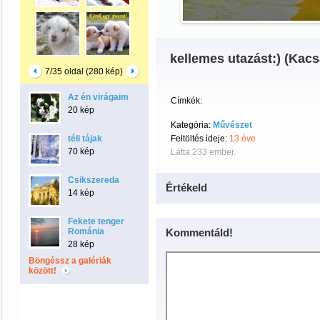
kellemes utazást:) (Ka
7/35 oldal (280 kép)
Az én virágaim
Címkék:
20 kép
Kategória:
Művészet
téli tájak
Feltöltés ideje:
13 éve
70 kép
Látta 233 ember.
Csikszereda
Értékeld
14 kép
Fekete tenger
Románia
Kommentáld!
28 kép
Böngéssz a galériák
között!