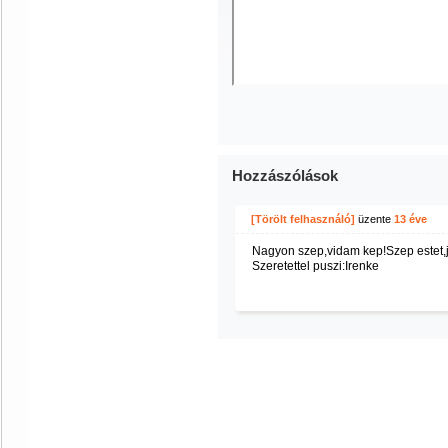
Hozzászólások
[Törölt felhasználó]
üzente
13 éve
Nagyon szep,vidam kep!Szep estet,j
Szeretettel puszi:Irenke