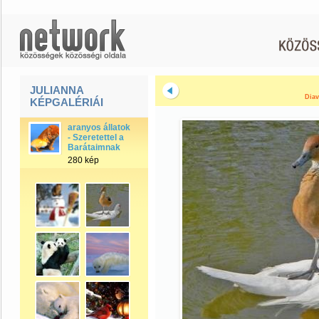
JULIANNA
Diav
KÉPGALÉRIÁI
aranyos állatok
- Szeretettel a
Barátaimnak
280 kép