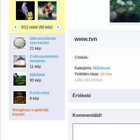
3/12 oldal (90 kép)
www.tvn
édesanyáknak
szeretettel
21 kép
Csíkszentmiklósi
Címkék:
templom
11 kép
Kategória:
Művészet
Feltöltés ideje:
14 éve
tájképek
Látta 284 ember.
95 kép
Karácsony
Értékeld
8 kép
Böngéssz a galériák
között!
Kommentáld!