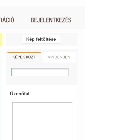
Kép feltöltése
KÉPEK KÖZT
MINDENBEN
Üzenőfal