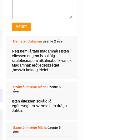
Demeter Julianna
üzente
2 éve
Rég nem jártam magamnál ! Isten
éltessen engem is sokáig
születésnapom alkalmából kívánok
Magamnak erőt egészséget
,hosszú boldog életet
Szántó Imréné Mária
üzente
5
éve
Isten éltessen sokáig jó
egészségben szeretetben drága
Julika.
Szántó Imréné Mária
üzente
6
éve