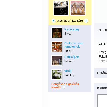
3/15 oldal (118 kép)
s_or
Karácsony
8 kép
Csíkszeredai
Címké
templomok
19 kép
Kateg
Feltöl
Esti képek
Látta 
14 kép
virág
Érték
149 kép
Böngéssz a galériák
között!
Komm