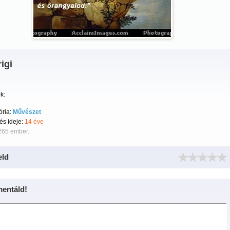
igi
k:
ória:
Művészet
tés ideje:
14 éve
265 ember.
eld
entáld!