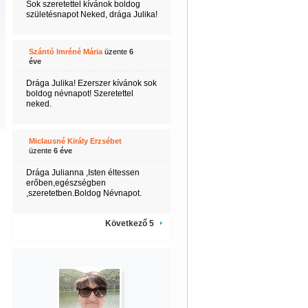
Sok szeretettel kívánok boldog
születésnapot Neked, drága Julika!
Szántó Imréné Mária
üzente
6
éve
Drága Julika! Ezerszer kívánok sok
boldog névnapot! Szeretettel
neked.
Miclausné Király Erzsébet
üzente
6 éve
Drága Julianna ,Isten éltessen
erőben,egészségben
,szeretetben.Boldog Névnapot.
Következő 5