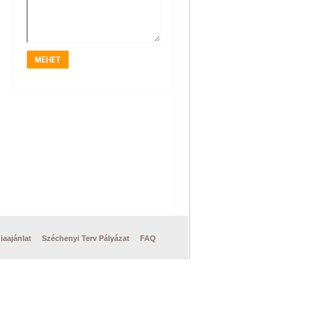
iaajánlat
Széchenyi Terv Pályázat
FAQ