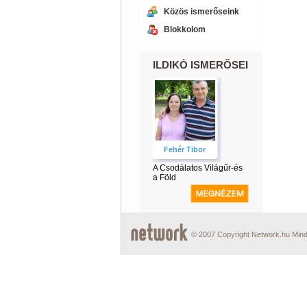
Közös ismerőseink
Blokkolom
ILDIKÓ ISMERŐSEI
Fehér Tibor
A Csodálatos Világűr-és
a Föld
© 2007 Copyright Network.hu Minde