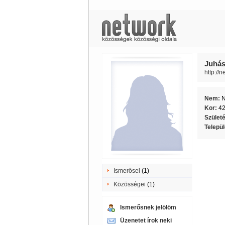
Juhász
http://n
Nem:
Kor:
4
Szület
Telepü
Ismerősei
(1)
Közösségei
(1)
Ismerősnek jelölöm
Üzenetet írok neki