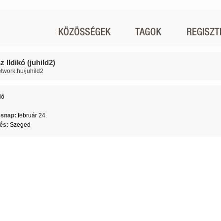
 Ildikó (juhild2)
etwork.hu/juhild2
Nő
2
ésnap:
február 24.
lés:
Szeged