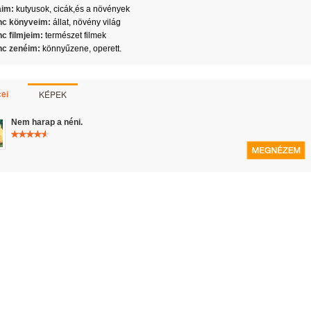
aim:
kutyusok, cicák,és a növények
c könyveim:
állat, növény világ
c filmjeim:
természet filmek
c zenéim:
könnyűzene, operett.
KÉPEK
ei
Nem harap a néni.