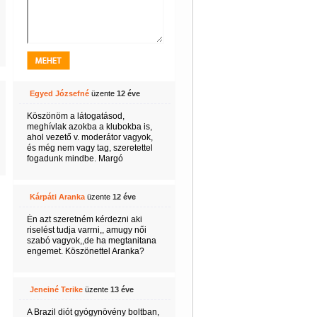
Egyed Józsefné
üzente
12 éve
Köszönöm a látogatásod,
meghívlak azokba a klubokba is,
ahol vezető v. moderátor vagyok,
és még nem vagy tag, szeretettel
fogadunk mindbe. Margó
Kárpáti Aranka
üzente
12 éve
Én azt szeretném kérdezni aki
riselést tudja varrni,, amugy női
szabó vagyok,,de ha megtanitana
engemet. Köszönettel Aranka?
Jeneiné Terike
üzente
13 éve
A Brazil diót gyógynövény boltban,