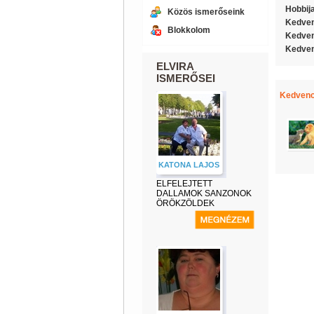
Hobbij
Közös ismerőseink
Kedven
Blokkolom
Kedven
Kedven
ELVIRA
ISMERŐSEI
Kedvenc
KATONA LAJOS
ELFELEJTETT
DALLAMOK SANZONOK
ÖRÖKZÖLDEK