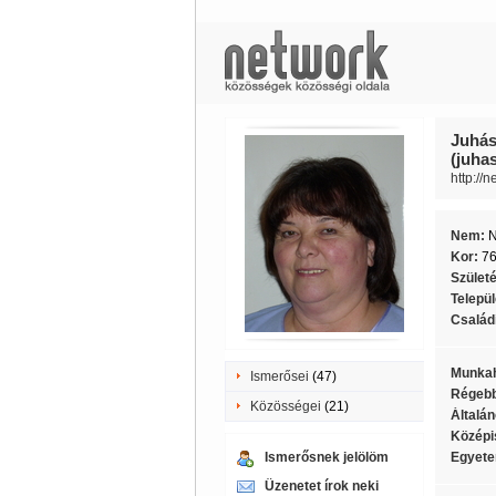
Juhás
(juha
http://
Nem:
Kor:
7
Szület
Telepü
Családi
Munkah
Ismerősei
(47)
Régebb
Közösségei
(21)
Általán
Középi
Ismerősnek jelölöm
Egyete
Üzenetet írok neki