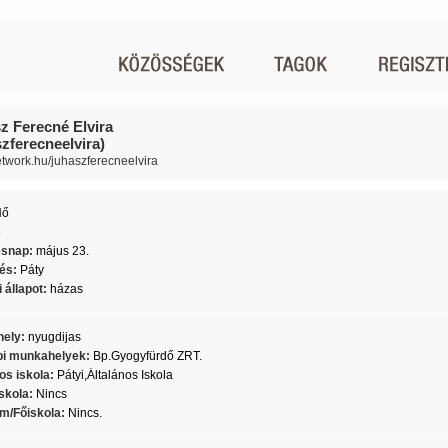
z Ferecné Elvira
szferecneelvira)
network.hu/juhaszferecneelvira
Nő
6
ésnap:
május 23.
lés:
Páty
 állapot:
házas
ely:
nyugdijas
i munkahelyek:
Bp.Gyogyfürdő ZRT.
os iskola:
Pátyi,Általános Iskola
skola:
Nincs
m/Főiskola:
Nincs.