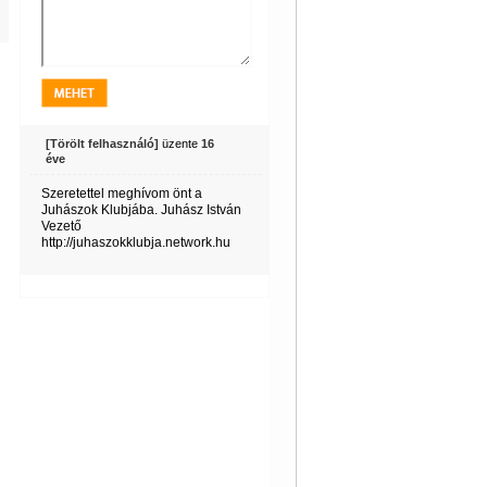
[Törölt felhasználó]
üzente
16
éve
Szeretettel meghívom önt a
Juhászok Klubjába. Juhász István
Vezető
http://juhaszokklubja.network.hu