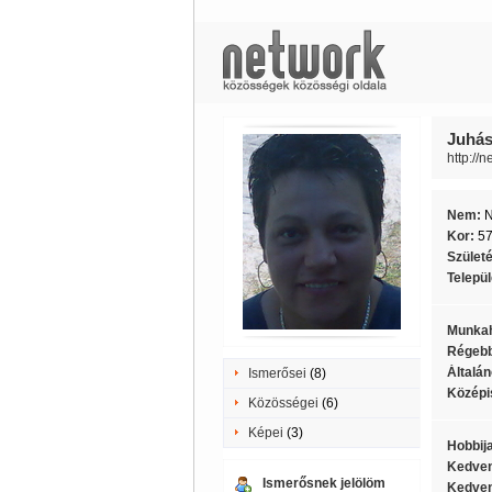
Juhász
http://
Nem:
Kor:
5
Szület
Telepü
Munkah
Régebb
Általán
Ismerősei
(8)
Középi
Közösségei
(6)
Képei
(3)
Hobbij
Kedven
Ismerősnek jelölöm
Kedven