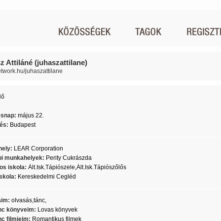
 Attiláné (juhaszattilane)
network.hu/juhaszattilane
Nő
7
ésnap:
május 22.
lés:
Budapest
ely:
LEAR Corporation
i munkahelyek:
Perity Cukrászda
os iskola:
Ált.Isk.Tápiószele,Ált.Isk.Tápiószőlős
skola:
Kereskedelmi Cegléd
aim:
olvasás,tánc,
c könyveim:
Lovas könyvek
c filmjeim:
Romantikus filmek