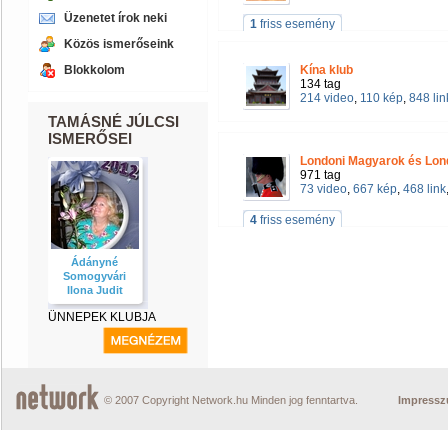
Üzenetet írok neki
1
friss esemény
Közös ismerőseink
Blokkolom
Kína klub
134 tag
214 video
,
110 kép
,
848 lin
TAMÁSNÉ JÚLCSI
ISMERŐSEI
Londoni Magyarok és Lon
971 tag
73 video
,
667 kép
,
468 link
4
friss esemény
Ádányné
Somogyvári
Ilona Judit
ÜNNEPEK KLUBJA
© 2007 Copyright Network.hu Minden jog fenntartva.
Impress