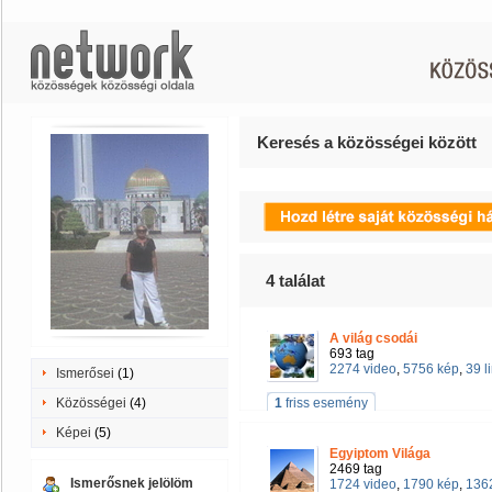
Keresés a közösségei között
4
találat
A világ csodái
693 tag
2274 video
,
5756 kép
,
39 l
Ismerősei
(1)
Közösségei
(4)
1
friss esemény
Képei
(5)
Egyiptom Világa
2469 tag
Ismerősnek jelölöm
1724 video
,
1790 kép
,
1362