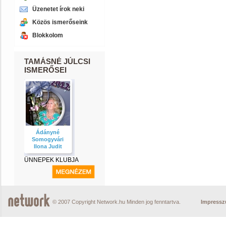
Üzenetet írok neki
Közös ismerőseink
Blokkolom
TAMÁSNÉ JÚLCSI
ISMERŐSEI
Ádányné
Somogyvári
Ilona Judit
ÜNNEPEK KLUBJA
© 2007 Copyright Network.hu Minden jog fenntartva.
Impress