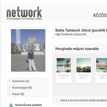
Batta Tamásné Júlcsi (juco54) 
http://network.hu/juco54
Hurghada májusi nyaralás
Hurghada
Hurghada
Hurgha
2011 5
2011 4
2011 
Ismerősei
(1)
Közösségei
(4)
Képei
(5)
VISSZA JUCO54 ÖSSZES KÉPGALÉRIÁ
Ismerősnek jelölöm