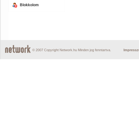
Blokkolom
© 2007 Copyright Network.hu Minden jog fenntartva.
Impress