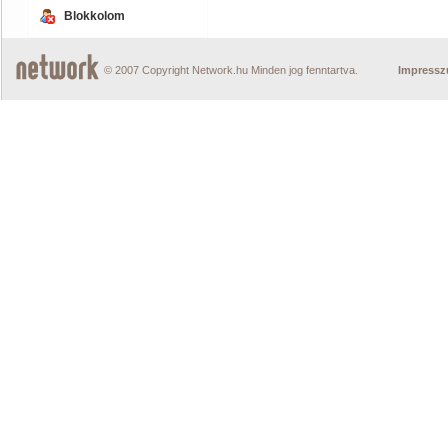
Blokkolom
© 2007 Copyright Network.hu Minden jog fenntartva.
Impress