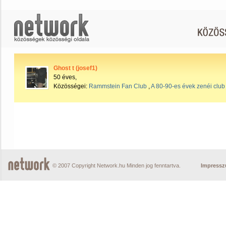
Ghost t (josef1)
50 éves,
Közösségei:
Rammstein Fan Club
,
A 80-90-es évek zenéi club
© 2007 Copyright Network.hu Minden jog fenntartva.
Impress