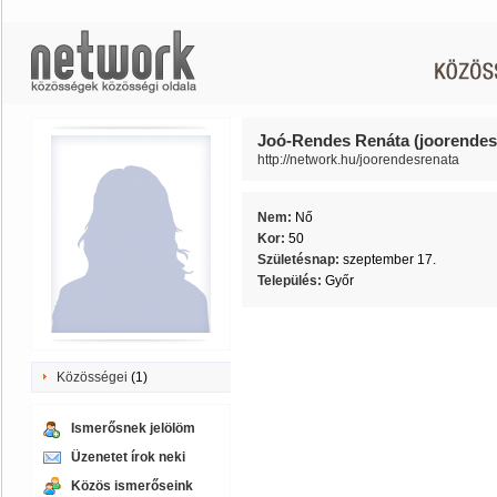
Joó-Rendes Renáta (joorendes
http://network.hu/joorendesrenata
Nem:
Nő
Kor:
50
Születésnap:
szeptember 17.
Település:
Győr
Közösségei
(1)
Ismerősnek jelölöm
Üzenetet írok neki
Közös ismerőseink