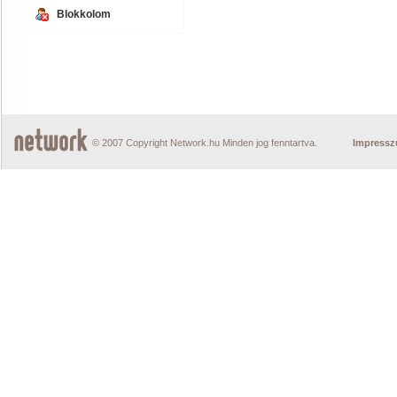
Blokkolom
© 2007 Copyright Network.hu Minden jog fenntartva.
Impress