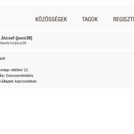
 József (joco38)
network.hu/joco38
érfi
6
ésnap:
október 21.
lés:
Daruszentmiklós
 állapot:
kapcsolatban