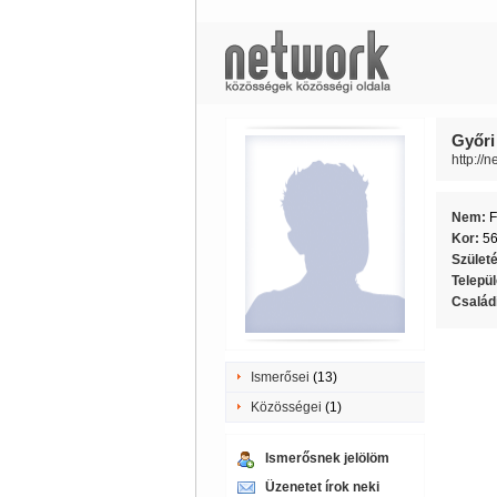
Győri
http://
Nem:
F
Kor:
5
Szület
Telepü
Családi
Ismerősei
(13)
Közösségei
(1)
Ismerősnek jelölöm
Üzenetet írok neki