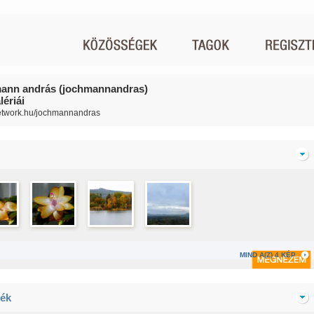
ann andrás (jochmannandras)
ériái
network.hu/jochmannandras
MIND A(Z) 4 KÉP
ék