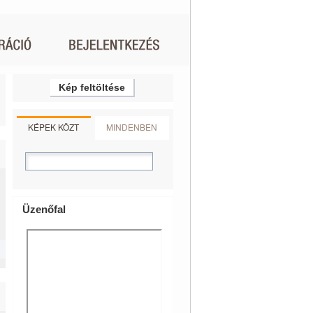
Kép feltöltése
KÉPEK KÖZT
MINDENBEN
Üzenőfal