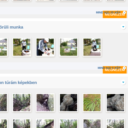
MIND A(Z) 35 KÉP
örüli munka
MIND A(Z) 5 KÉP
n túrám képekben