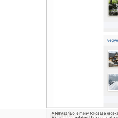
vegye
A felhasználói élmény fokozása érdeké
© 2007 Copyright Network.hu Minde
Az oldal használatával beleegyezel a 