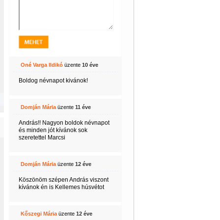
Oné Varga Ildikó
üzente
10 éve
Boldog névnapot kivánok!
Domján Mária
üzente
11 éve
András!! Nagyon boldok névnapot
és minden jót kívánok sok
szeretettel Marcsi
Domján Mária
üzente
12 éve
Köszönöm szépen András viszont
kívánok én is Kellemes húsvétot
Kőszegi Mária
üzente
12 éve