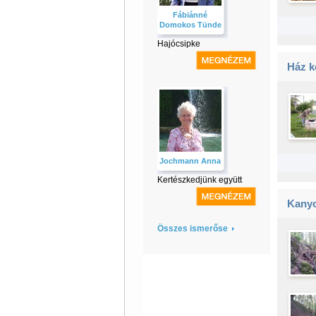
Fábiánné
Domokos Tünde
Hajócsipke
Ház k
Jochmann Anna
Kertészkedjünk együtt
Kanyo
Összes ismerőse