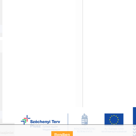
iaajánlat
Széchenyi Terv Pályázat
FAQ
Rendben