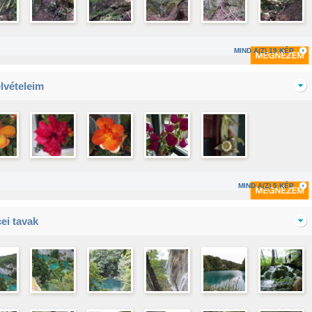
MIND A(Z) 19 KÉP
elvételeim
MIND A(Z) 5 KÉP
cei tavak