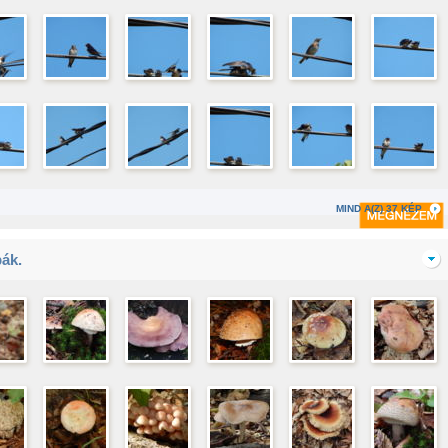
MIND A(Z) 37 KÉP
ák.