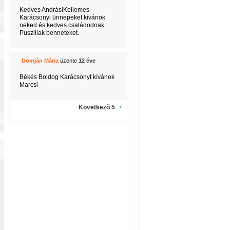
Kedves András!Kellemes
Karácsonyi ünnepeket kívánok
neked és kedves családodnak.
Puszillak benneteket.
Domján Mária
üzente
12 éve
Békés Boldog Karácsonyt kívánok
Marcsi
Következő 5