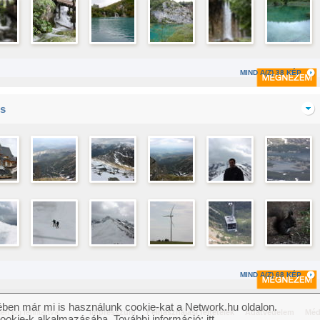
MIND A(Z) 38 KÉP
s
MIND A(Z) 68 KÉP
ben már mi is használunk cookie-kat a Network.hu oldalon.
n jog fenntartva.
Impresszum
Felhasználási feltételek
Adatvédelem
Méd
cookie-k alkalmazásába. További információ:
itt
.