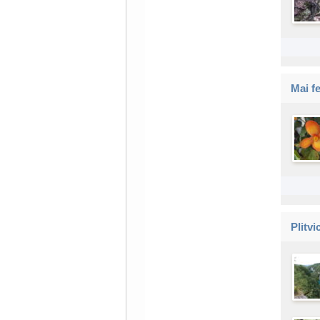
Mai f
Plitvi