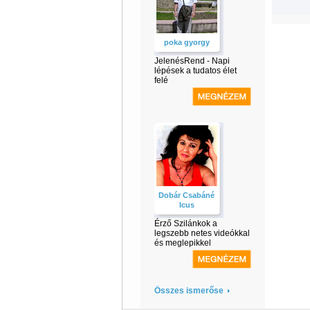
poka gyorgy
JelenésRend - Napi
lépések a tudatos élet
felé
Dobár Csabáné
Icus
Érző Szilánkok a
legszebb netes videókkal
és meglepikkel
Összes ismerőse