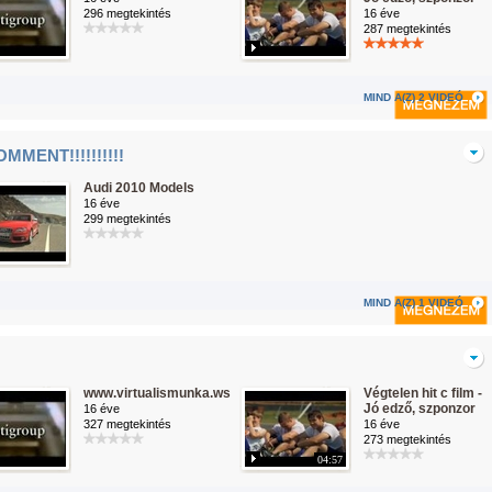
296 megtekintés
16 éve
287 megtekintés
MIND A(Z) 2 VIDEÓ
MMENT!!!!!!!!!!
Audi 2010 Models
16 éve
299 megtekintés
MIND A(Z) 1 VIDEÓ
www.virtualismunka.ws
Végtelen hit c film -
Jó edző, szponzor
16 éve
327 megtekintés
16 éve
273 megtekintés
04:57