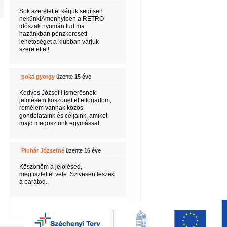
Sok szeretettel kérjük segítsen
nekünk!Amennyiben a RETRO
időszak nyomán tud ma
hazánkban pénzkereseti
lehetőséget a klubban várjuk
szeretettel!
poka gyorgy
üzente
15 éve
Kedves József ! Ismerősnek
jelölésem köszönettel elfogadom,
remélem vannak közös
gondolataink és céljaink, amiket
majd megosztunk egymással.
Pluhár Józsefné
üzente
16 éve
Köszönöm a jelölésed,
megtiszteltél vele. Szivesen leszek
a barátod.
Következő 5