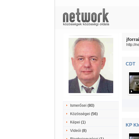
jforra
http://n
CDT
Ismerősei
(80)
Közösségei
(56)
Képei
(1)
KP Kl
Videói
(8)