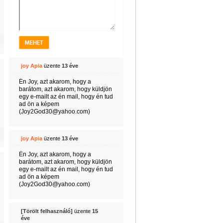
joy Apia
üzente
13 éve
Én Joy, azt akarom, hogy a
barátom, azt akarom, hogy küldjön
egy e-mailt az én mail, hogy én tud
ad ön a képem
(Joy2God30@yahoo.com)
joy Apia
üzente
13 éve
Én Joy, azt akarom, hogy a
barátom, azt akarom, hogy küldjön
egy e-mailt az én mail, hogy én tud
ad ön a képem
(Joy2God30@yahoo.com)
[Törölt felhasználó]
üzente
15
éve