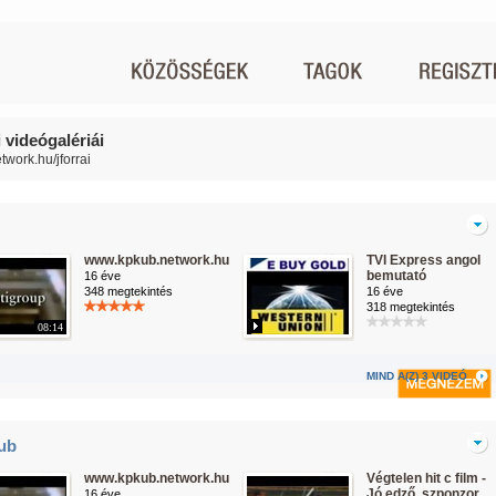
i videógalériái
etwork.hu/jforrai
www.kpkub.network.hu
TVI Express angol
bemutató
16 éve
348 megtekintés
16 éve
318 megtekintés
08:14
MIND A(Z) 3 VIDEÓ
ub
www.kpkub.network.hu
Végtelen hit c film -
Jó edző, szponzor
16 éve