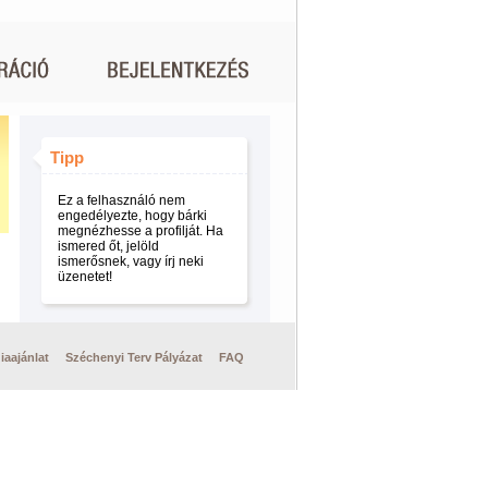
Tipp
Ez a felhasználó nem
engedélyezte, hogy bárki
megnézhesse a profilját. Ha
ismered őt, jelöld
ismerősnek, vagy írj neki
üzenetet!
iaajánlat
Széchenyi Terv Pályázat
FAQ