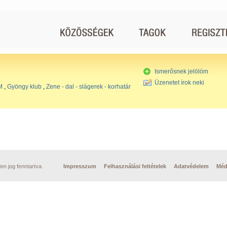
Ismerősnek jelölöm
Üzenetet írok neki
M
,
Gyöngy klub
,
Zene - dal - slágerek - korhatár
n jog fenntartva.
Impresszum
Felhasználási feltételek
Adatvédelem
Méd