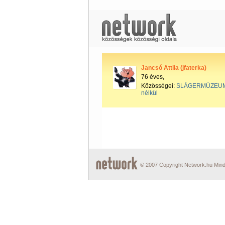
Jancsó Attila (jfaterka)
76 éves,
Közösségei:
SLÁGERMÚZEU
nélkül
© 2007 Copyright Network.hu Minde