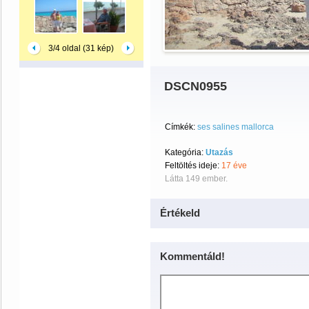
3/4 oldal (31 kép)
DSCN0955
Címkék:
ses salines mallorca
Kategória:
Utazás
Feltöltés ideje:
17 éve
Látta 149 ember.
Értékeld
Kommentáld!