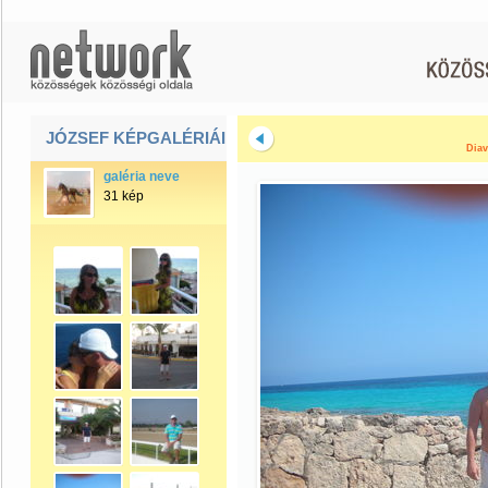
JÓZSEF KÉPGALÉRIÁI
Diav
galéria neve
31 kép