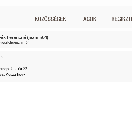
ák Ferencné (jazmin64)
network.hu/jazmin64
Nő
2
ésnap:
február 23.
lés:
Kőszárhegy