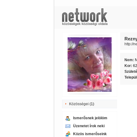
Rezny
http://
Nem:
Kor:
6
Szület
Telepü
Közösségei
(1)
Ismerősnek jelölöm
Üzenetet írok neki
Közös ismerőseink