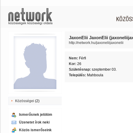
JaxonElii JaxonElii (jaxoneliija
http://network.hu/jaxoneliijaxonelii
Nem:
Férfi
Kor:
26
Születésnap:
szeptember 03.
Település:
Mahboula
Közösségei
(2)
Ismerősnek jelölöm
Üzenetet írok neki
Közös ismerőseink