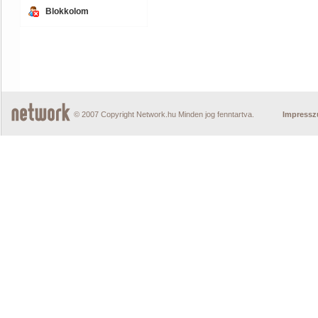
Blokkolom
© 2007 Copyright Network.hu Minden jog fenntartva.
Impress