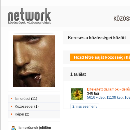
Keresés a közösségei között
1
találat
Elfelejtett dallamok - derű
348 tag
5616 video
,
11138 kép
,
109
Ismerősei
(11)
Közösségei
(1)
2
friss esemény
Képei
(2)
Ismerősnek jelölöm