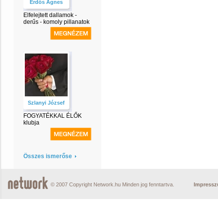
Erdős Ágnes
Elfelejtett dallamok -
derűs - komoly pillanatok
Szlanyi József
FOGYATÉKKAL ÉLŐK
klubja
Összes ismerőse
© 2007 Copyright Network.hu Minden jog fenntartva.
Impress