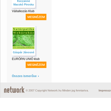
Keczánné
Macskó Piroska
Vállalkozás Klub
Gáspár Jánosné
EURÓPAI UNIÓ klub
Összes ismerőse
© 2007 Copyright Network.hu Minden jog fenntartva.
Impress