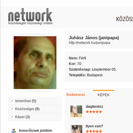
Juhász János (janipapa)
http://network.hu/janipapa
Nem:
Férfi
Kor:
70
Születésnap:
szeptember 05.
Település:
Budapest
KÉPEK
Kedvencei
Ismerősei
(5)
dagitenisz
Közösségei
(9)
Képei
(3)
Ilyen van?
Ismerősnek jelölöm