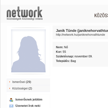
Janik Tünde (janiknehorvathtu
http://network.hu/janiknehorvathtunde
Nem:
Nő
Kor:
55
Születésnap:
november 09.
Település:
Bag
Ismerősei
(29)
Közösségei
(2)
Ismerősnek jelölöm
Üzenetet írok neki