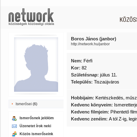
Boros János (janbor)
http://network.hu/janbor
Nem:
Férfi
Kor:
82
Születésnap:
július 11.
Település:
Tiszaújváros
Hobbijaim:
Kertészkedés, műsz
Ismerősei
(6)
Kedvenc könyveim:
Ismeretter
Kedvenc filmjeim:
Pihentető fil
Ismerősnek jelölöm
Kedvenc zenéim:
A tól Z-ig, le
Üzenetet írok neki
Közös ismerőseink