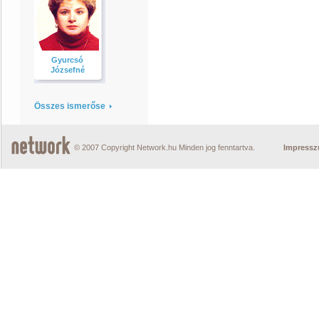
Gyurcsó
Józsefné
Összes ismerőse
© 2007 Copyright Network.hu Minden jog fenntartva.
Impress