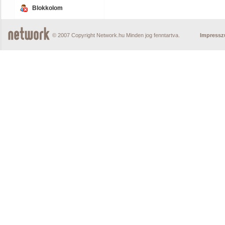
Blokkolom
© 2007 Copyright Network.hu Minden jog fenntartva.
Impress