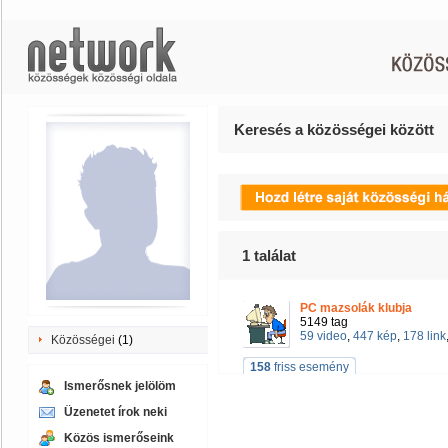
Keresés a közösségei között
1
találat
PC mazsolák klubja
5149 tag
59 video
,
447 kép
,
178 link
Közösségei
(1)
158
friss esemény
Ismerősnek jelölöm
Üzenetet írok neki
Közös ismerőseink