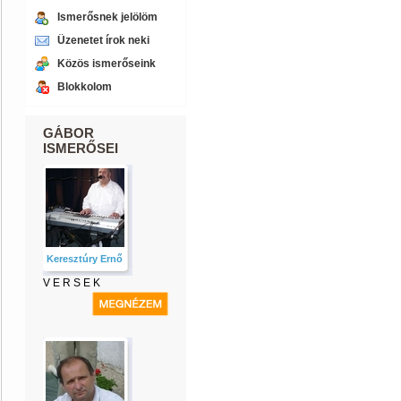
Ismerősnek jelölöm
Üzenetet írok neki
Közös ismerőseink
Blokkolom
GÁBOR
ISMERŐSEI
Keresztúry Ernő
V E R S E K