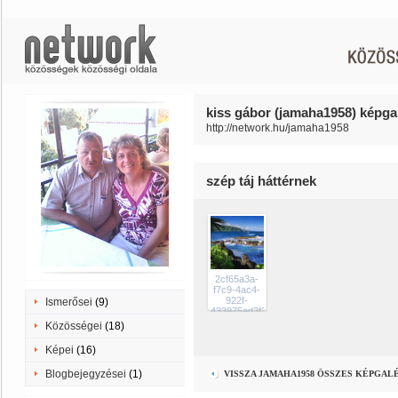
kiss gábor (jamaha1958) képgal
http://network.hu/jamaha1958
szép táj háttérnek
2cf65a3a-
f7c9-4ac4-
922f-
Ismerősei
(9)
433975ad3f3b
Közösségei
(18)
Képei
(16)
Blogbejegyzései
(1)
VISSZA JAMAHA1958 ÖSSZES KÉPGAL