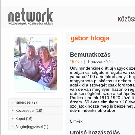
gábor blogja
Bemutatkozás
16 éve
|
1 hozzászólás
Üdv mindenkinek itt uj vagyok s
modján csinálgatom régota van s
yamaha2100 a notákrol annyit ho
magyarnota pl akácos ut nekem 
adták ki a szövegét csak forditott
van de van még ilyen hasonlo rég
érdekességként szép a kottája és
Radics nooták 1910-1920 közötti k
érzem 50 éves elmultam s 10 éve
Ismerősei
(9)
szoljatok hozzá meg is beszélhetj
üdv mindenkinek Gábor
Közösségei
(18)
Képei
(16)
Címkék:
Blogbejegyzései
(1)
Utolsó hozzászólás