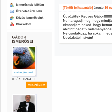
Ismerősnek jelölöm
[Törölt felhasználó]
üzente
16 é
Üzenetet írok neki
Üdvözöllek Kedves Gábor!!!!!!!!
Közös ismerőseink
Ne haragudj meg, hogy mindjár
Blokkolom
elmondjam neked. hogy bemuta
alkotott negatív véleményeddel
Ne csodálkozz, ha sokan megsér
GÁBOR
Üdvözlettel: István!
ISMERŐSEI
szabo jánosné
A BÉKE SZIGETE