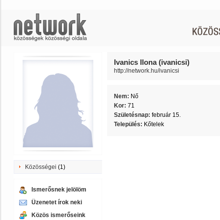
Ivanics Ilona (ivanicsi)
http://network.hu/ivanicsi
Nem:
Nő
Kor:
71
Születésnap:
február 15.
Település:
Kőtelek
Közösségei
(1)
Ismerősnek jelölöm
Üzenetet írok neki
Közös ismerőseink