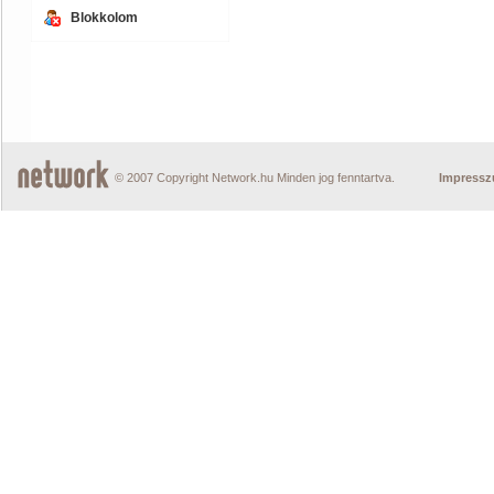
Blokkolom
© 2007 Copyright Network.hu Minden jog fenntartva.
Impress