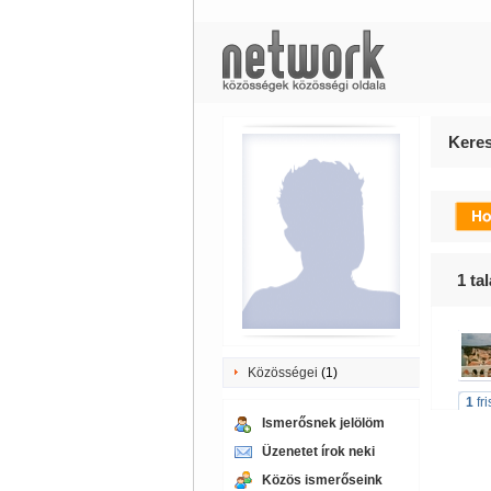
Keres
1
tal
Közösségei
(1)
1
fr
Ismerősnek jelölöm
Üzenetet írok neki
Közös ismerőseink