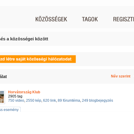
és a közösségei között
álat
Név szerint
Horvátország Klub
2905 tag
750 video
,
2550 kép
,
620 link
,
89 fórumtéma
,
249 blogbejegyzés
iss esemény