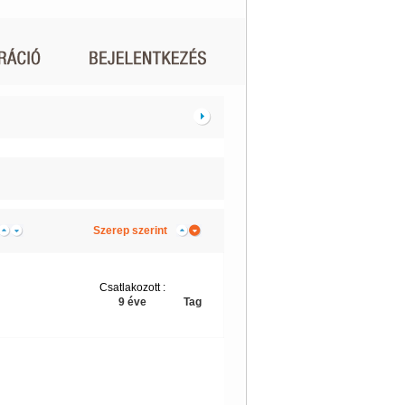
Szerep szerint
Csatlakozott :
9 éve
Tag