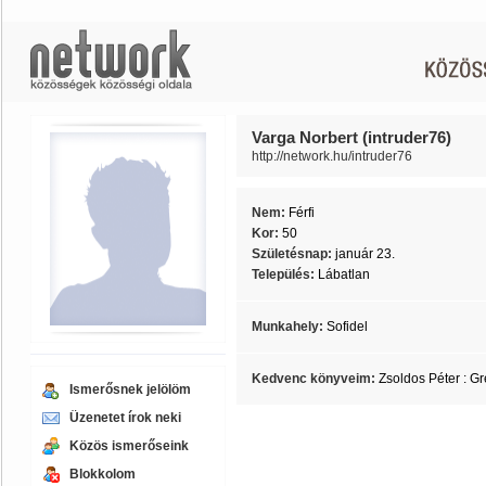
Varga Norbert (intruder76)
http://network.hu/intruder76
Nem:
Férfi
Kor:
50
Születésnap:
január 23.
Település:
Lábatlan
Munkahely:
Sofidel
Kedvenc könyveim:
Zsoldos Péter : G
Ismerősnek jelölöm
Üzenetet írok neki
Közös ismerőseink
Blokkolom