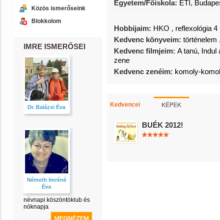
Egyetem/Főiskola:
ETI, Budape
Közös ismerőseink
Blokkolom
Hobbijaim:
HKO , reflexológia 4
Kedvenc könyveim:
történelem
IMRE ISMERŐSEI
Kedvenc filmjeim:
A tanú, Indul
zene
Kedvenc zenéim:
komoly-komoly
KÉPEK
Kedvencei
Dr. Balázsi Éva
BUÉK 2012!
Németh Imréné
Éva
névnapi köszöntöklub és
nöknapja