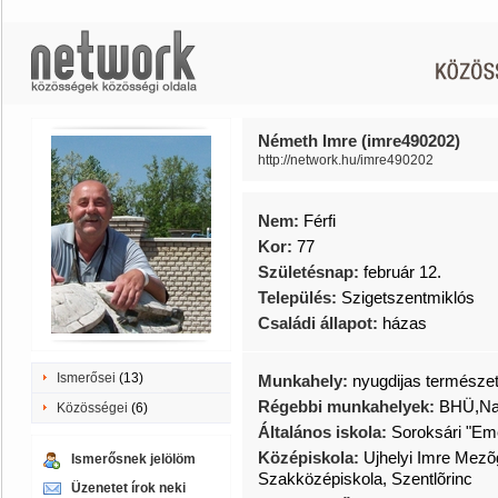
Németh Imre (imre490202)
http://network.hu/imre490202
Nem:
Férfi
Kor:
77
Születésnap:
február 12.
Település:
Szigetszentmiklós
Családi állapot:
házas
Ismerősei
(13)
Munkahely:
nyugdijas természe
Régebbi munkahelyek:
BHÜ,Nap
Közösségei
(6)
Általános iskola:
Soroksári "Em
Középiskola:
Ujhelyi Imre Mez
Ismerősnek jelölöm
Szakközépiskola, Szentlõrinc
Üzenetet írok neki