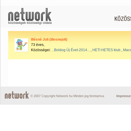
Illésné Joli (illesnejoli)
73 éves,
Közösségei:
...Boldog Új Évet-2014...
,
HETI HETES klub
,
Macs
© 2007 Copyright Network.hu Minden jog fenntartva.
Impress