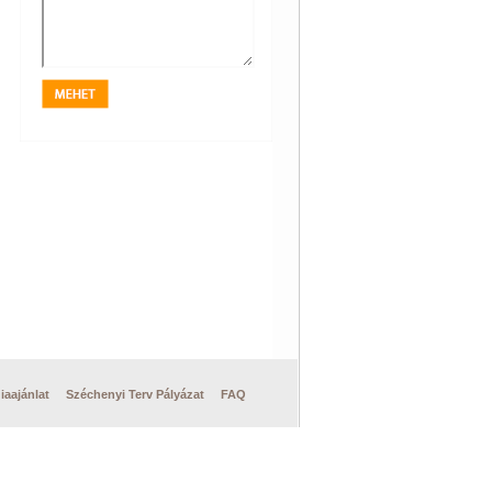
iaajánlat
Széchenyi Terv Pályázat
FAQ