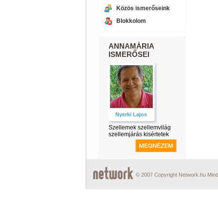
Közös ismerőseink
Blokkolom
ANNAMÁRIA
ISMERŐSEI
Nyerki Lajos
Szellemek szellemvilág
szellemjárás kisértetek
© 2007 Copyright Network.hu Minde