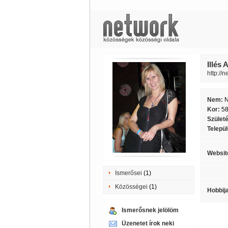
Illés
http://
Nem:
Kor:
5
Szület
Telepü
Websit
Ismerősei
(1)
Közösségei
(1)
Hobbij
Ismerősnek jelölöm
Üzenetet írok neki