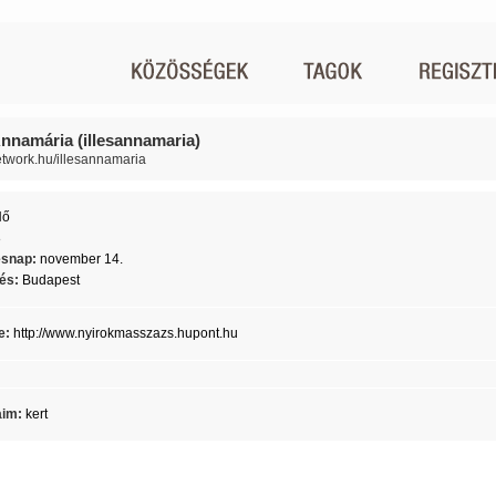
 Annamária (illesannamaria)
network.hu/illesannamaria
Nő
8
ésnap:
november 14.
lés:
Budapest
e:
http://www.nyirokmasszazs.hupont.hu
aim:
kert