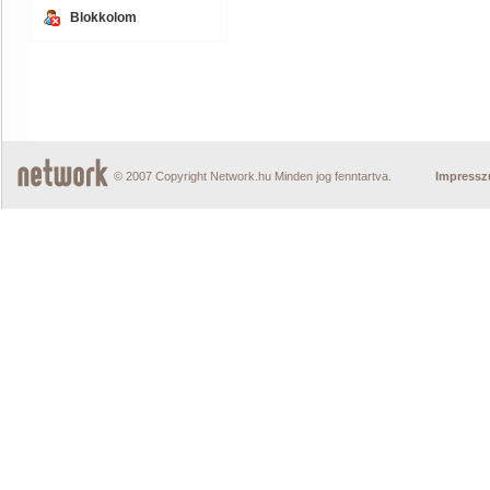
Blokkolom
© 2007 Copyright Network.hu Minden jog fenntartva.
Impress