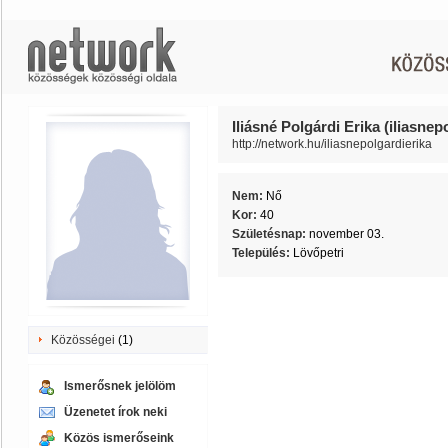
Iliásné Polgárdi Erika (iliasnep
http://network.hu/iliasnepolgardierika
Nem:
Nő
Kor:
40
Születésnap:
november 03.
Település:
Lövőpetri
Közösségei
(1)
Ismerősnek jelölöm
Üzenetet írok neki
Közös ismerőseink