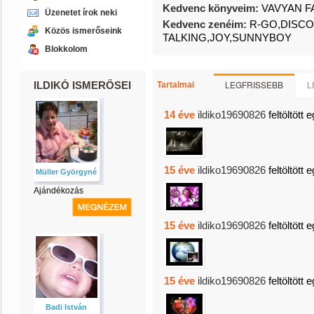
Kedvenc könyveim:
VAVYAN F
Üzenetet írok neki
Kedvenc zenéim:
R-GO,DISC
Közös ismerőseink
TALKING,JOY,SUNNYBOY
Blokkolom
LEGFRISSEBB
L
ILDIKÓ ISMERŐSEI
Tartalmai
14 éve
ildiko19690826
feltöltött 
15 éve
ildiko19690826
feltöltött 
Müller Györgyné
Ajándékozás
15 éve
ildiko19690826
feltöltött 
15 éve
ildiko19690826
feltöltött 
Badi István