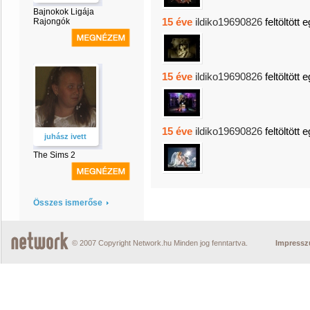
Bajnokok Ligája
15 éve
ildiko19690826
feltöltött 
Rajongók
15 éve
ildiko19690826
feltöltött 
15 éve
ildiko19690826
feltöltött 
juhász ivett
The Sims 2
Összes ismerőse
© 2007 Copyright Network.hu Minden jog fenntartva.
Impress