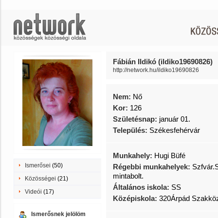
Fábián Ildikó (ildiko19690826)
http://network.hu/ildiko19690826
Nem:
Nő
Kor:
126
Születésnap:
január 01.
Település:
Székesfehérvár
Munkahely:
Hugi Büfé
Ismerősei
(50)
Régebbi munkahelyek:
Szfvár.
mintabolt.
Közösségei
(21)
Általános iskola:
SS
Videói
(17)
Középiskola:
320Árpád Szakköz
Ismerősnek jelölöm