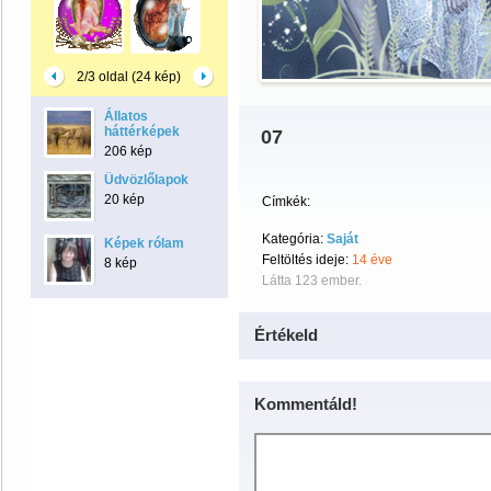
2/3 oldal (24 kép)
Állatos
háttérképek
07
206 kép
Üdvözlőlapok
20 kép
Címkék:
Kategória:
Saját
Képek rólam
Feltöltés ideje:
14 éve
8 kép
Látta 123 ember.
Értékeld
Kommentáld!