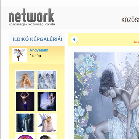
ILDIKÓ KÉPGALÉRIÁI
Diav
Angyalaim
24 kép