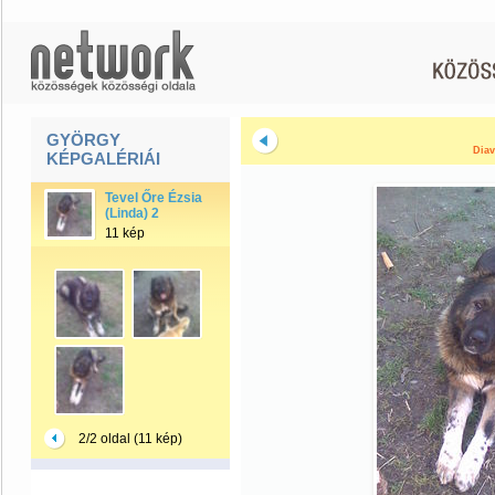
GYÖRGY
Diav
KÉPGALÉRIÁI
Tevel Őre Ézsia
(Linda) 2
11 kép
2/2 oldal (11 kép)