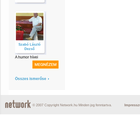
Szabó László
Dezső
A humor hívei
Összes ismerőse
© 2007 Copyright Network.hu Minden jog fenntartva.
Impress