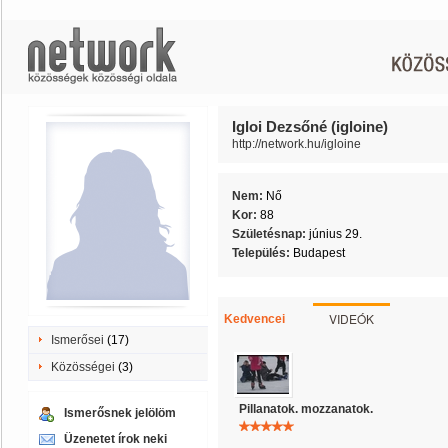
Igloi Dezsőné (igloine)
http://network.hu/igloine
Nem:
Nő
Kor:
88
Születésnap:
június 29.
Település:
Budapest
VIDEÓK
Kedvencei
Ismerősei
(17)
Közösségei
(3)
Pillanatok. mozzanatok.
Ismerősnek jelölöm
Üzenetet írok neki