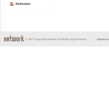
Blokkolom
© 2007 Copyright Network.hu Minden jog fenntartva.
Impress