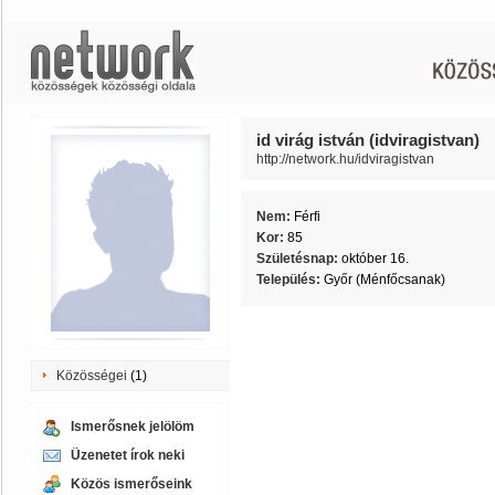
id virág istván (idviragistvan)
http://network.hu/idviragistvan
Nem:
Férfi
Kor:
85
Születésnap:
október 16.
Település:
Győr (Ménfőcsanak)
Közösségei
(1)
Ismerősnek jelölöm
Üzenetet írok neki
Közös ismerőseink