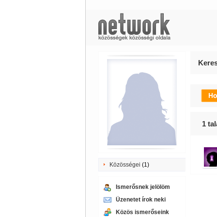
Keres
1
tal
Közösségei
(1)
Ismerősnek jelölöm
Üzenetet írok neki
Közös ismerőseink