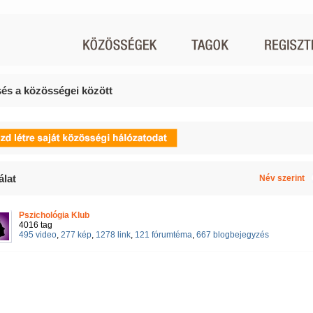
és a közösségei között
álat
Név szerint
Pszichológia Klub
4016 tag
495 video
,
277 kép
,
1278 link
,
121 fórumtéma
,
667 blogbejegyzés