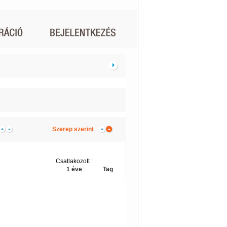
Szerep szerint
Csatlakozott :
1 éve
Tag